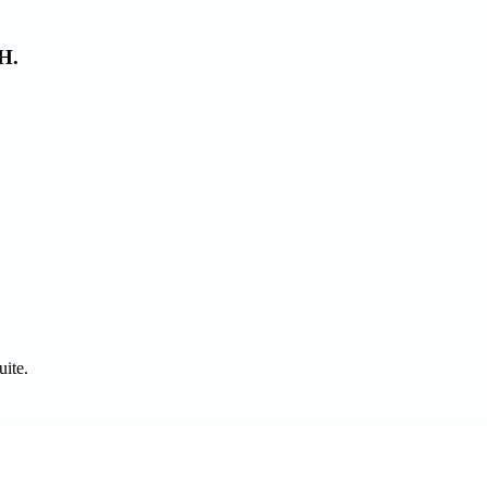
H.
uite.