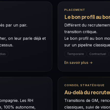
PLACEMENT
Le bon profil au b
és par un pair.
Différent du recrutement
transition critique.
r, on leur parle déjà et
Le bon profil au bon mo
cessus.
sur un pipeline classique
dias
Temporaire
Contractuel
En savoir plus →
CONSEIL STRATÉGIQUE
Au-delà du recrut
compagnie. Les RH
Transitions de GM, renco
lèle, 100% autonome,
classiques, suivi de visio