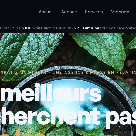
Accueil
Agence
Services
Méthode
s par un pair
100%
rétention depuis 2021
< 1 semaine
pour vos rencontre
 GRAND MONTRÉAL · UNE AGENCE DE MISE EN RELATI
 meilleurs
cherchent pa