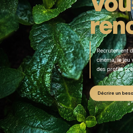
Vou
ren
Recrutement d'
cinéma, le jeu
des profils pré
Décrire un beso