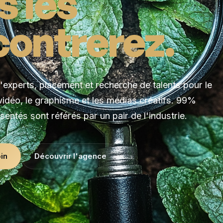
s les
contrerez.
experts, placement et recherche de talents pour le
 vidéo, le graphisme et les médias créatifs. 99%
sentés sont référés par un pair de l'industrie.
in
Découvrir l'agence