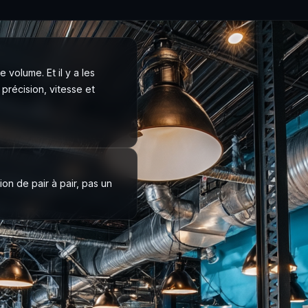
 volume. Et il y a les
précision, vitesse et
on de pair à pair, pas un