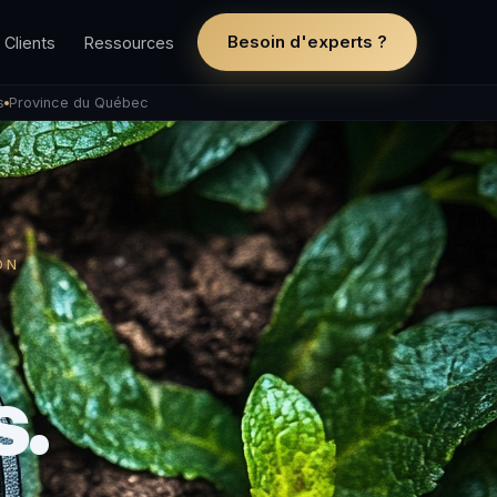
Besoin d'experts ?
Clients
Ressources
s
Province du Québec
ON
s.