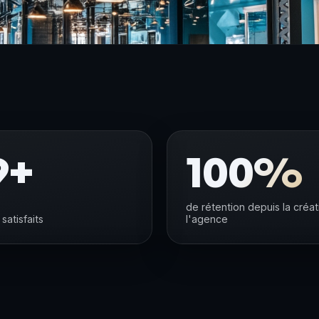
9+
100%
de rétention depuis la créa
 satisfaits
l'agence