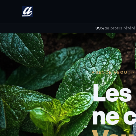
99%
de profils référé
AGENCE ABOUT ·
Les
ne 