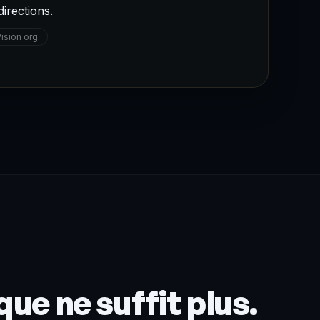
directions.
ision org.
que ne suffit plus.